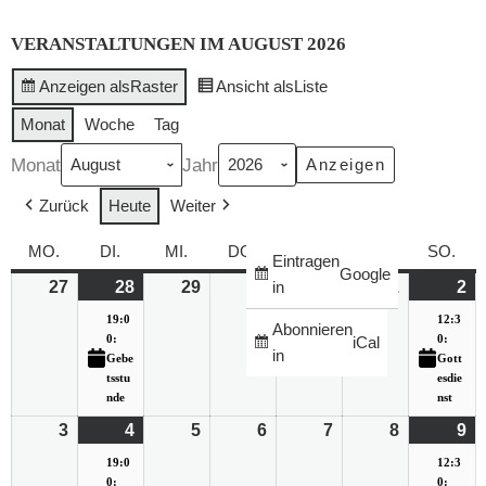
VERANSTALTUNGEN IM AUGUST 2026
Anzeigen als
Raster
Ansicht als
Liste
Monat
Woche
Tag
Monat
Jahr
Zurück
Heute
Weiter
MO.
DI.
MI.
DO.
FR.
SA.
SO.
Eintragen
Google
27
28
29
30
31
1
2
in
19:0
12:3
Abonnieren
0:
0:
iCal
in
Gebe
Gott
tsstu
esdie
nde
nst
3
4
5
6
7
8
9
19:0
12:3
0:
0: